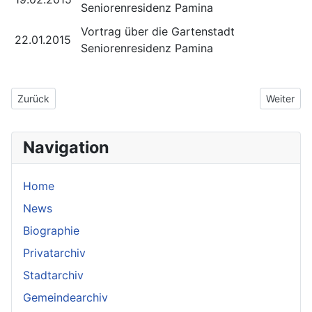
Seniorenresidenz Pamina
Vortrag über die Gartenstadt
22.01.2015
Seniorenresidenz Pamina
Vorheriger Beitrag: Vorträge 2016
Nächster 
Zurück
Weiter
Navigation
Home
News
Biographie
Privatarchiv
Stadtarchiv
Gemeindearchiv