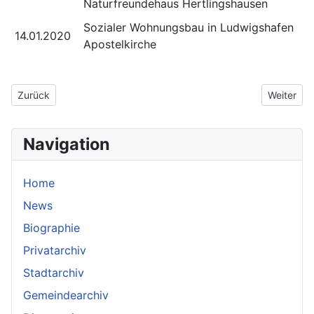
Naturfreundehaus Hertlingshausen
Sozialer Wohnungsbau in Ludwigshafen
14.01.2020
Apostelkirche
Vorheriger Beitrag: Vorträge 2021
Nächster 
Zurück
Weiter
Navigation
Home
News
Biographie
Privatarchiv
Stadtarchiv
Gemeindearchiv